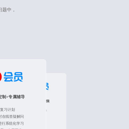
习题中，
定制+专属辅导
特色3：不过免费延长时限
制复习计划
一年不过第二年免费重学
时在线答疑解问
不怕抗疫没时间学习
不怕卡年限报不上名
，进行系统化学习
不怕学习时间不够