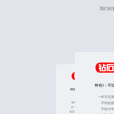
我们的
特色3：不
特色2：私人定制+专属辅导
特色1：直播课+课后回放
一年不过
私人定制复习计划
直播课更有学习氛围
专属辅导员实时在线答疑解问
养成固定学习好习惯
不怕抗
无限制课后回放
从“零”开始，进行系统化学习
不错过任何重要内容！
不怕卡
钻石会员专属题库，内容更多！